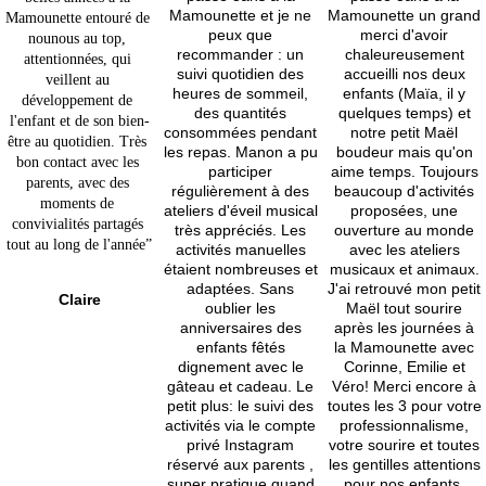
Mamounette et je ne 
Mamounette un grand 
Mamounette entouré de 
peux que 
merci d'avoir 
nounous au top, 
recommander : un 
chaleureusement 
attentionnées, qui 
suivi quotidien des 
accueilli nos deux 
veillent au 
heures de sommeil, 
enfants (Maïa, il y 
développement de 
des quantités 
quelques temps) et 
l'enfant et de son bien-
consommées pendant 
notre petit Maël 
être au quotidien. Très 
les repas. Manon a pu 
boudeur mais qu'on 
bon contact avec les 
participer 
aime temps. Toujours 
parents, avec des 
régulièrement à des 
beaucoup d'activités 
moments de 
ateliers d'éveil musical 
proposées, une 
convivialités partagés 
très appréciés. Les 
ouverture au monde 
tout au long de l'année”
activités manuelles 
avec les ateliers 
étaient nombreuses et 
musicaux et animaux. 
adaptées. Sans 
J'ai retrouvé mon petit 
Claire
oublier les 
Maël tout sourire 
anniversaires des 
après les journées à 
enfants fêtés 
la Mamounette avec 
dignement avec le 
Corinne, Emilie et 
gâteau et cadeau. Le 
Véro! Merci encore à 
petit plus: le suivi des 
toutes les 3 pour votre 
activités via le compte 
professionnalisme, 
privé Instagram 
votre sourire et toutes 
réservé aux parents , 
les gentilles attentions 
super pratique quand 
pour nos enfants. 