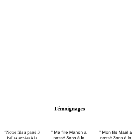
Témoignages
" Ma fille Manon a 
" Mon fils Maël a 
”Notre fils a passé 3 
passé 3ans à la 
passé 3ans à la 
belles années à la 